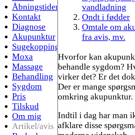
Åbningstider
vandladning
Kontakt
Ondt i fødder
Diagnose
Omtale om ak
Akupunktur
fra avis, mv.
Sugekopping
Moxa
Hvorfor kan akupunk
Massage
behandle sygdom? H
Behandling
virker det? Er det do
Sygdom
Der er mange spørgs
Pris
omkring akupunktur.
Tilskud
Indtil i dag har man 
Om mig
afklare disse spørgs
Artikel/avis